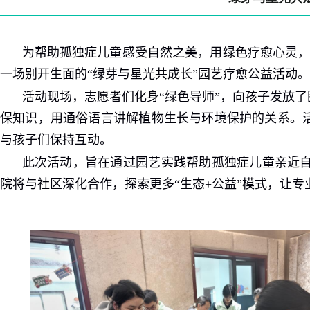
为帮助
孤独症儿童感受自然之美，用绿色疗愈心灵
一场别开生面的
“
绿芽与星光共成长
”
园艺疗愈公益活动。
活动现场，志愿者们化身
“
绿色导师
”
，
向孩子发放了
保知识，用通俗语言讲解植物生长与环境保护的关系。
与孩子们保持互动。
此次活动，旨在通过园艺实践帮助孤独症儿童亲近
院
将与社区深化合作，探索更多
“
生态
+
公益
”
模式，让专