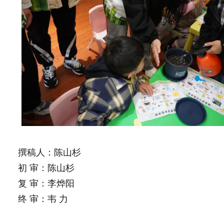
撰稿人：陈山杉
初 审：陈山杉
复
审：李烨阳
终
审：韦
力