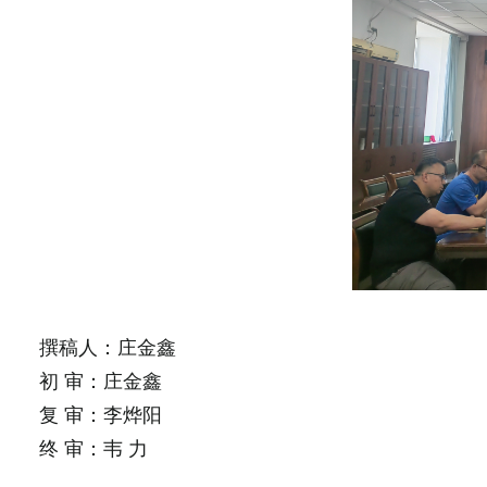
撰稿人：庄金鑫
初 审：庄金鑫
复
审：李烨阳
终
审：韦
力