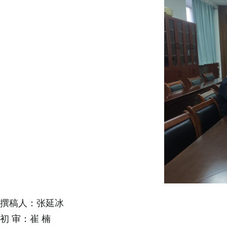
撰稿人：张延冰
初
审：崔
楠