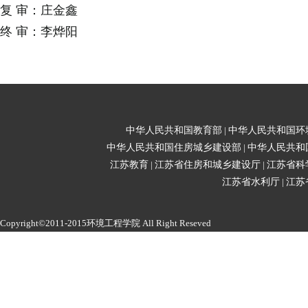
复
审：庄金鑫
终
审：李烨阳
中华人民共和国教育部
|
中华人民共和国环
中华人民共和国住房城乡建设部
|
中华人民共和
江苏教育
|
江苏省住房和城乡建设厅
|
江苏省科
江苏省水利厅
|
江苏
Copyright©2011-2015环境工程学院 All Right Reseved